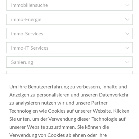
Immobiliensuche
immo-Energie
immo-Services
immo-IT Services
Sanierung
Über Uns
Um Ihre Benutzererfahrung zu verbessern, Inhalte und
immo 360 grad gmbh
Anzeigen zu personalisieren und unseren Datenverkehr
zu analysieren nutzen wir und unsere Partner
Feldgasse 6-8
1080 Wien
Technologien wie Cookies auf unserer Website. Klicken
Tel: 01 226 55 78
Sie unten, um der Verwendung dieser Technologie auf
Sanierung:
unserer Website zuzustimmen. Sie können die
technik@immo-360.at
Verwendung von Cookies ablehnen oder Ihre
Tel: 01 905 36 00