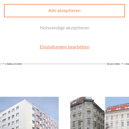
Alle akzeptieren
Notwendige akzeptieren
tengürtel 52
Lindenga
Einstellungen bearbeiten
50 Wien
1070 W
r - Nachher
Vorher - N