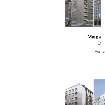
Margare
10
Vorhe