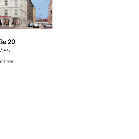
aße 20
ien
achher