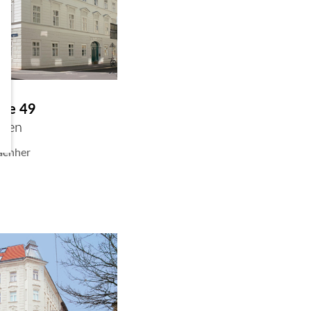
sse 49
ien
achher