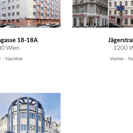
hgasse 18-18A
Jägerstr
00 Wien
1200 W
r - Nachher
Vorher - N