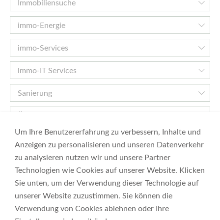
Immobiliensuche
immo-Energie
immo-Services
immo-IT Services
Sanierung
Über Uns
Um Ihre Benutzererfahrung zu verbessern, Inhalte und
immo 360 grad gmbh
Anzeigen zu personalisieren und unseren Datenverkehr
zu analysieren nutzen wir und unsere Partner
Feldgasse 6-8
1080 Wien
Technologien wie Cookies auf unserer Website. Klicken
Tel: 01 226 55 78
Sie unten, um der Verwendung dieser Technologie auf
Sanierung:
unserer Website zuzustimmen. Sie können die
technik@immo-360.at
Verwendung von Cookies ablehnen oder Ihre
Tel: 01 905 36 00